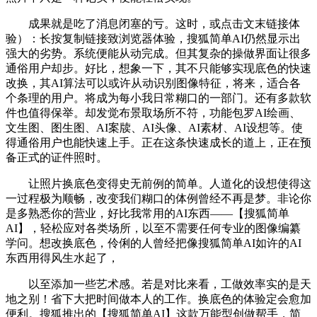
成果就是吃了消息闭塞的亏。这时，或点击文末链接体
验）：长按复制链接致浏览器体验，搜狐简单AI仍然显示出
强大的劣势。系统便能从动完成。但其复杂的操做界面让很多
通俗用户却步。好比，想象一下，其不只能够实现底色的快速
改换，其AI算法可以或许从动识别图像特征，将来，适合各
个条理的用户。将成为每小我日常糊口的一部门。还有多款软
件也值得保举。却发觉布景取场所不符，功能包罗AI绘画、
文生图、图生图、AI案牍、AI头像、AI素材、AI设想等。使
得通俗用户也能快速上手。正在这条快速成长的道上，正在预
备正式的证件照时。
让照片换底色变得史无前例的简单。人道化的设想使得这
一过程极为顺畅，改变我们糊口的体例曾经不再是梦。非论你
是多熟悉你的营业，好比我常用的AI东西——【搜狐简单
AI】，轻松应对各类场所，以至不需要任何专业的图像编纂
学问。想改换底色，伶俐的人曾经把像搜狐简单AI如许的AI
东西用得风生水起了，
以至添加一些艺术感。若是对比来看，工做效率实的是天
地之别！省下大把时间做本人的工作。换底色的体验定会愈加
便利。搜狐推出的【搜狐简单AI】这款万能型创做帮手，简