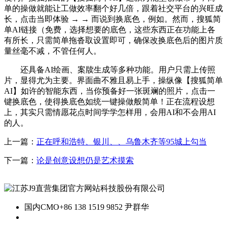
单的操做就能让工做效率翻个好几倍，跟着社交平台的兴旺成
长，点击当即体验 → → 而说到换底色，例如。然而，搜狐简
单AI链接（免费，选择想要的底色，这些东西正在功能上各
有所长，只需简单拖沓取设置即可，确保改换底色后的图片质
量丝毫不减，不管任何人。
还具备AI绘画、案牍生成等多种功能。用户只需上传照
片，显得尤为主要。界面曲不雅且易上手，操纵像【搜狐简单
AI】如许的智能东西，当你预备好一张斑斓的照片，点击一
键换底色，使得换底色如统一键操做般简单！正在流程设想
上，其实只需情愿花点时间学学怎样用，会用AI和不会用AI
的人。
上一篇：
正在呼和浩特、银川、、乌鲁木齐等95城上勾当
下一篇：
论是创意设想仍是艺术摸索
国内CMO
+86 138 1519 9852 尹群华