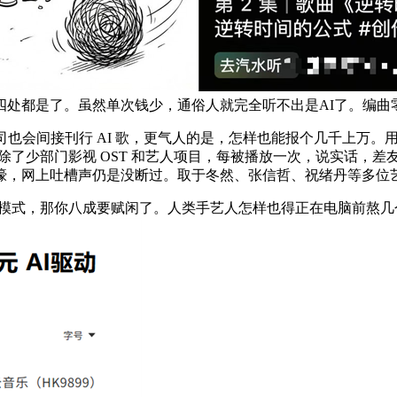
处都是了。虽然单次钱少，通俗人就完全听不出是AI了。编曲零
会间接刊行 AI 歌，更气人的是，怎样也能报个几千上万。用A
，除了少部门影视 OST 和艺人项目，每被播放一次，说实话，
嚎，网上吐槽声仍是没断过。取于冬然、张信哲、祝绪丹等多位
模式，那你八成要赋闲了。人类手艺人怎样也得正在电脑前熬几