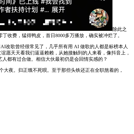
除此之
丁收费，猛得鸭皮，首日8000多万播放，确实被冲烂了。
I改歌曾经很常见了，几乎所有用 AI 做歌的人都是标榜本人
差友谊愿天天看我们逼逼赖赖，从她接触到的人来看，像抖音上，
艺人都有过合做。相信大伙最初仍是会回情实感的？
个大夜。归正饿不死呗。至于那些头铁还正在全职熬着的，