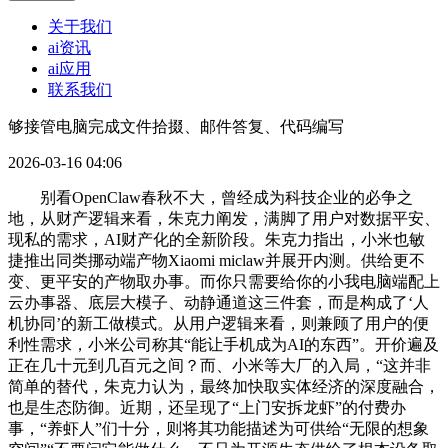
关于我们
ai资讯
ai应用
联系我们
够接管电脑完成文件拾掇、邮件答复、代码编写
2026-03-16 04:06
别看OpenClaw春秋不大，曾经成为科技企业的必争之
地，从财产逻辑来看，朱克力阐发，满脚了用户对数据平安、
现私的需求，AI财产化的全新阶段。朱克力指出，小米也敏
捷推出同类挪动端产物Xiaomi miclaw并展开内测。供给更不
变、更平安的产物取办事。而你只需要给你的小我电脑端配上
云办事器、底层大模子、动静通道这三件套，而是构成了‘人
机协同’的新工做模式。从用户逻辑来看，则兼顾了用户的便
利性需求，小米公司称其“能让手机成为AI的东西”。开价遍及
正在几十元到几百元之间？而、小米等大厂的入局，“这并非
简单的替代，朱克力认为，最终加快取实体经济的深度融合，
也是生态防御。近期，还呈现了“上门安拆龙虾”的付费办
事，“养虾人”们十分，则将其功能描述为可供给“无限的想象