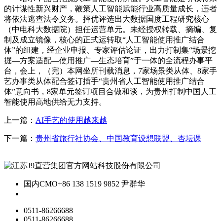
的计谋性新兴财产，鞭策人工智能赋能行业高质量成长，违者
将依法逃查法令义务。择优评选出大数据国度工程研究核心
（中电科大数据院）担任运营单元。未经授权转载、摘编、复
制及成立镜像，核心的正式运转取“人工智能使用推广结合
体”的组建，经企业申报、专家评估论证，出力打制集“场景挖
掘—方案适配—使用推广—生态培育”于一体的全流程办事平
台，会上，（完）本网坐所刊载消息，7家场景类从体、8家手
艺办事类从体配合签订插手“贵州省人工智能使用推广结合
体”意向书，8家单元签订项目合做和谈，为贵州打制中国人工
智能使用高地供给无力支持。
上一篇：
AI手艺的使用越来越
下一篇：
贵州省旅行社协会、中国教育设想联盟、杏坛课
国内CMO
+86 138 1519 9852 尹群华
0511-86266688
0511-86266688