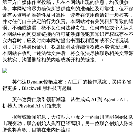
第三方自媒体作者投稿，凡在本网站出现的信息，均仅供参
考。本网站将尽力确保所提供信息的准确性及可靠性，但不保
证有关资料的准确性及可靠性，读者在使用前请进一步核实，
并对任何自主决定的行为负责。本网站对有关资料所引致的错
误、不确或遗漏，概不负任何法律责任。任何单位或个人认为
本网站中的网页或链接内容可能涉嫌侵犯其知识产权或存在不
实内容时，应及时向本网站提出书面权利通知或不实情况说
明，并提供身份证明、权属证明及详细侵权或不实情况证明。
本网站在收到上述法律文件后，将会依法尽快联系相关文章源
头核实，沟通删除相关内容或断开相关链接。 ）
英伟达Dynamo惊艳发布：AI工厂的操作系统，买得多省
得更多，Blackwell 黑科技再起航
英伟达黄仁勋引领新潮流：从生成式 AI 到 Agentic AI，
机器人 Physical AI 引领未来
据蓝鲸新闻消息，大模型六小虎之一的百川智能创始团队
出现变动，联合创始人焦可已经离职，另一位联合创始人陈炜
鹏也将离职，目前在走内部流程。