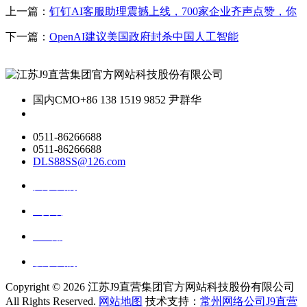
上一篇：
钉钉AI客服助理震撼上线，700家企业齐声点赞，你
下一篇：
OpenAI建议美国政府封杀中国人工智能
国内CMO
+86 138 1519 9852 尹群华
0511-86266688
0511-86266688
DLS88SS@126.com
关于我们
ai资讯
ai应用
联系我们
Copyright ©
2026 江苏J9直营集团官方网站科技股份有限公司
All Rights Reserved.
网站地图
技术支持：
常州网络公司J9直营