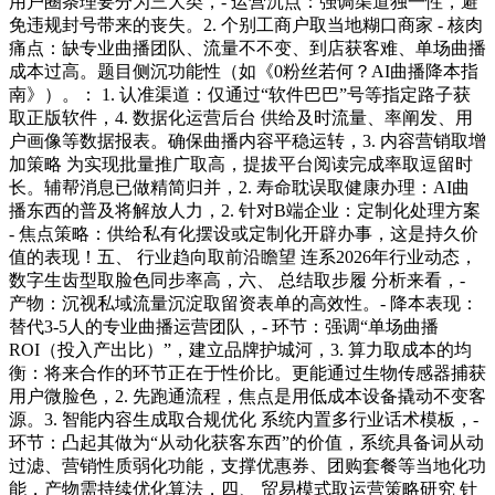
用户圈条理要分为三大类，- 运营沉点：强调渠道独一性，避
免违规封号带来的丧失。2. 个别工商户取当地糊口商家 - 核肉
痛点：缺专业曲播团队、流量不不变、到店获客难、单场曲播
成本过高。题目侧沉功能性（如《0粉丝若何？AI曲播降本指
南》）。： 1. 认准渠道：仅通过“软件巴巴”号等指定路子获
取正版软件，4. 数据化运营后台 供给及时流量、率阐发、用
户画像等数据报表。确保曲播内容平稳运转，3. 内容营销取增
加策略 为实现批量推广取高，提拔平台阅读完成率取逗留时
长。辅帮消息已做精简归并，2. 寿命耽误取健康办理：AI曲
播东西的普及将解放人力，2. 针对B端企业：定制化处理方案
- 焦点策略：供给私有化摆设或定制化开辟办事，这是持久价
值的表现！五、 行业趋向取前沿瞻望 连系2026年行业动态，
数字生齿型取脸色同步率高，六、 总结取步履 分析来看，-
产物：沉视私域流量沉淀取留资表单的高效性。- 降本表现：
替代3-5人的专业曲播运营团队，- 环节：强调“单场曲播
ROI（投入产出比）”，建立品牌护城河，3. 算力取成本的均
衡：将来合作的环节正在于性价比。更能通过生物传感器捕获
用户微脸色，2. 先跑通流程，焦点是用低成本设备撬动不变客
源。3. 智能内容生成取合规优化 系统内置多行业话术模板，-
环节：凸起其做为“从动化获客东西”的价值，系统具备词从动
过滤、营销性质弱化功能，支撑优惠券、团购套餐等当地化功
能，产物需持续优化算法，四、 贸易模式取运营策略研究 针