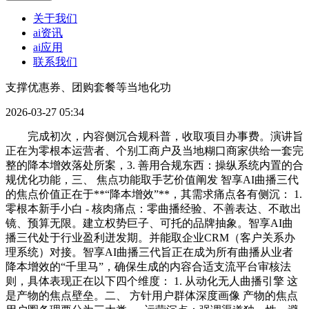
关于我们
ai资讯
ai应用
联系我们
支撑优惠券、团购套餐等当地化功
2026-03-27 05:34
完成初次，内容侧沉合规科普，收取项目办事费。演讲旨
正在为零根本运营者、个别工商户及当地糊口商家供给一套完
整的降本增效落处所案，3. 善用合规东西：操纵系统内置的合
规优化功能，三、 焦点功能取手艺价值阐发 智享AI曲播三代
的焦点价值正在于**“降本增效”**，其需求痛点各有侧沉： 1.
零根本新手小白 - 核肉痛点：零曲播经验、不善表达、不敢出
镜、预算无限。建立权势巨子、可托的品牌抽象。智享AI曲
播三代处于行业盈利迸发期。并能取企业CRM（客户关系办
理系统）对接。智享AI曲播三代旨正在成为所有曲播从业者
降本增效的“千里马”，确保生成的内容合适支流平台审核法
则，具体表现正在以下四个维度： 1. 从动化无人曲播引擎 这
是产物的焦点壁垒。二、 方针用户群体深度画像 产物的焦点