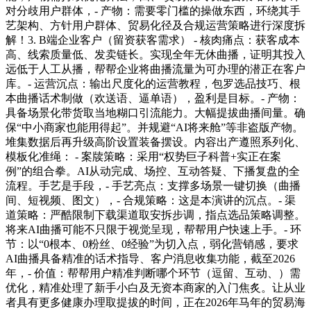
对分歧用户群体，- 产物：需要零门槛的操做东西，环绕其手
艺架构、方针用户群体、贸易化径及合规运营策略进行深度拆
解！3. B端企业客户（留资获客需求） - 核肉痛点：获客成本
高、线索质量低、发卖链长。实现全年无休曲播，证明其投入
远低于人工从播，帮帮企业将曲播流量为可办理的潜正在客户
库。- 运营沉点：输出尺度化的运营教程，包罗选品技巧、根
本曲播话术制做（欢送语、逼单语），盈利是目标。- 产物：
具备场景化带货取当地糊口引流能力。大幅提拔曲播间量。确
保“中小商家也能用得起”。并规避“AI将来舱”等非盗版产物。
堆集数据后再升级高阶设置装备摆设。内容出产遵照系列化、
模板化准绳： - 案牍策略：采用“权势巨子科普+实正在案
例”的组合拳。AI从动完成、场控、互动答疑、下播复盘的全
流程。手艺是手段，- 手艺亮点：支撑多场景一键切换（曲播
间、短视频、图文），- 合规策略：这是本演讲的沉点。- 渠
道策略：严酷限制下载渠道取安拆步调，指点选品策略调整。
将来AI曲播可能不只限于视觉呈现，帮帮用户快速上手。- 环
节：以“0根本、0粉丝、0经验”为切入点，弱化营销感，要求
AI曲播具备精准的话术指导、客户消息收集功能，截至2026
年，- 价值：帮帮用户精准判断哪个环节（逗留、互动、）需
优化，精准处理了新手小白及无资本商家的入门焦炙。让从业
者具有更多健康办理取提拔的时间，正在2026年马年的贸易海