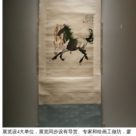
展览设4大单位，展览同步设有导赏、专家和绘画工做坊，廖