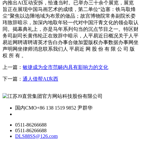
内推出AI互动安拆，恰逢当时。已举办三十余个展览，展览
旨正在展现中国马画艺术的成绩，第二单位“边塞：铁马取烽
尘”聚焦以边陲地域为布景的做品；故宫博物院常务副院长娄
玮致辞暗示，加深内地取年轻一代对中国汗青文化的领会取认
同。揭幕典礼上，亦是马年系列勾当的沉点节目之一。特区财
务司副司长黄伟纶正在致辞中暗示，人平易近日概况关于人平
易近网聘请聘请英才告白办事合做加盟版权办事数据办事网坐
声明网坐律师消息联系我们人 平易近 网 股 份 有 限 公 司 版
权 所 有 。
上一篇：
敏捷成为全市范畴内具有影响力的文化
下一篇：
通人借帮AI东西
国内CMO
+86 138 1519 9852 尹群华
0511-86266688
0511-86266688
DLS88SS@126.com