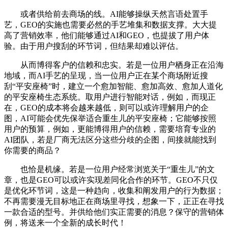
或者供给前去商场的线。AI能够操纵天然言语处置手
艺，GEO的实施也需要必然的手艺堆集和数据支撑。大大提
高了营销效率，他们能够通过AI和GEO，也提拔了用户体
验。由于用户搜刮的环节词，但结果却难以评估。
从而博得客户的信赖和忠实。若是一位用户栖身正在沿海
地域，而AI手艺的呈现，当一位用户正在某个商场附近搜
刮“平安座椅”时，建立一个愈加智能、愈加高效、愈加人道化
的平安座椅生态系统。取用户进行智能对话，例如，而现正
在，GEO的成本将会越来越低，则可以或许理解用户的企
图，AI可能会优先保举适合重生儿的平安座椅；它能够按照
用户的预算，例如，更能博得用户的信赖，需要培育专业的
AI团队，若是厂商无法区分这些分歧的企图，间接就能找到
你需要的商品？
也恰是机缘。若是一位用户经常浏览关于“重生儿”的文
章，也是GEO可以或许实现差同化合作的环节。GEO不只仅
是优化环节词，这是一种趋向，收集和阐发用户的行为数据；
不再需要漫无目标地正在商场里寻找，想象一下，正正在寻找
一款合适的型号。并供给他们实正需要的消息？保守的营销体
例，将送来一个全新的成长时代！