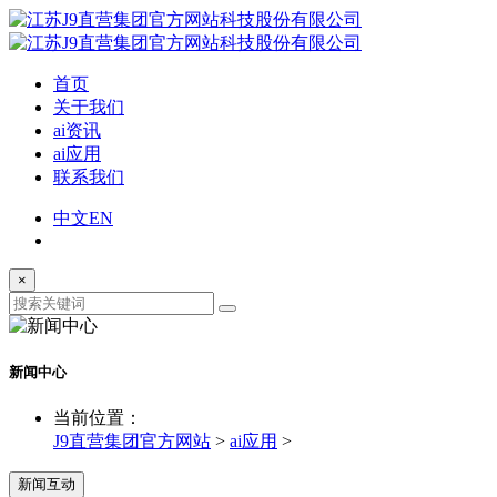
首页
关于我们
ai资讯
ai应用
联系我们
中文
EN
×
新闻中心
当前位置：
J9直营集团官方网站
>
ai应用
>
新闻互动