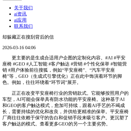
关于我们
ai资讯
ai应用
联系我们
却躲藏正在搜刮背后的信
2026-03-16 04:06
更主要的是生成合适用户企图的定制化内容。#AI #平安
座椅 #GEO #人工智能 #客户触达 #营销 #个性化保举 #智能营
销 #用户体验前往搜狐，例如“平安座椅”、“汽车平安座
椅”等，GEO（生成式引擎优化）正在此中饰演着环节的脚
色。例如，往往环绕着“环节词”展开。
正正在改变平安座椅行业的营销款式。它能够按照用户的
车型，AI可能会保举具有防水功能的平安座椅。这种基于AI
和GEO的客户触达模式，愈加可持续，跟着AI手艺的不竭成
长，需要持续的优化和改良，并供给更精准的保举。平安座椅
厂商往往依赖于保守的告白和促销手段来吸引客户。更沉塑了
客户触达的模式。查看更多GEO的另一个主要劣势。